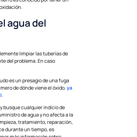
oxidación.
el agua del
blemente limpiar las tuberías de
nte del problema. En caso
nudo es un presagio de una fuga
imero de dónde viene el óxido,
ya
l
.
o y busque cualquier indicio de
suministro de agua y no afecta a la
limpieza, tratamiento, reparación,
ece durante un tiempo, es
tener más información sobre