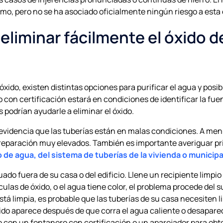
smo, pero no se ha asociado oficialmente ningún riesgo a esta 
liminar fácilmente el óxido d
óxido, existen distintas opciones para purificar el agua y posi
 con certificación estará en condiciones de identificar la fue
 podrían ayudarle a eliminar el óxido.
 evidencia que las tuberías están en malas condiciones. A me
reparación muy elevados. También es importante averiguar pr
 de agua, del sistema de tuberías de la vivienda o municipa
uado fuera de su casa o del edificio. Llene un recipiente limpi
culas de óxido, o el agua tiene color, el problema procede del 
está limpia, es probable que las tuberías de su casa necesiten 
óxido aparece después de que corra el agua caliente o desapar
 con un fontanero con certificación o un aparejador para ob