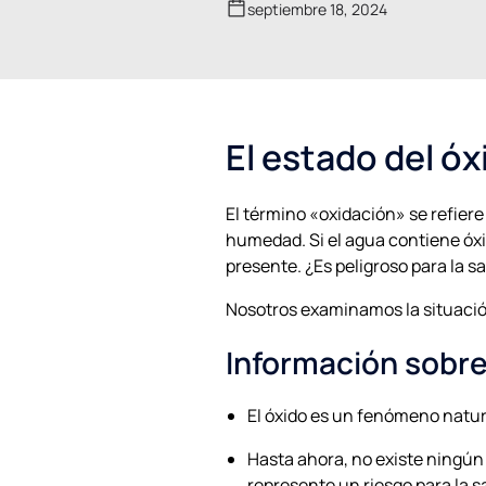
septiembre 18, 2024
El estado del óx
El término «oxidación» se refiere
humedad. Si el agua contiene óxi
presente. ¿Es peligroso para la 
Nosotros examinamos la situació
Información sobre
El óxido es un fenómeno natura
Hasta ahora, no existe ningú
represente un riesgo para la s