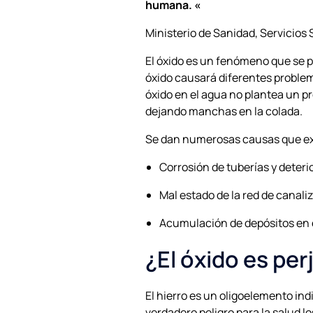
humana. «
Ministerio de Sanidad, Servicios 
El óxido es un fenómeno que se p
óxido causará diferentes problem
óxido en el agua no plantea un pro
dejando manchas en la colada.
Se dan numerosas causas que expl
Corrosión de tuberías y deteri
Mal estado de la red de canal
Acumulación de depósitos en 
¿El óxido es perj
El hierro es un oligoelemento in
verdadero peligro para la salud l