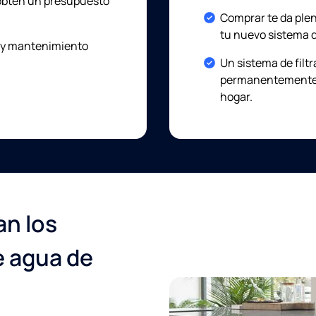
 obtén un presupuesto
Included:
Comprar te da plen
tu nuevo sistema 
 y mantenimiento
Included:
Un sistema de filt
permanentemente p
hogar.
n los
e agua de