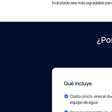
hidratado sea más agradable para
¿Po
Qué incluye
Included:
Costo único: eres el d
equipo de agua