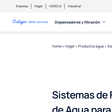
Empresa
Hogar
HORECA
Industrial
Dispensadores y filtración
Home
»
Hogar
»
Productos agua
»
Si
Sistemas de F
de Agua para