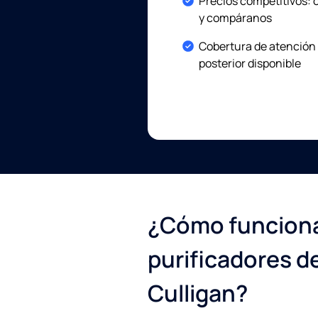
Included:
Precios competitivos:
y compáranos
Included:
Cobertura de atención
posterior disponible
¿Cómo funciona
purificadores d
Culligan?