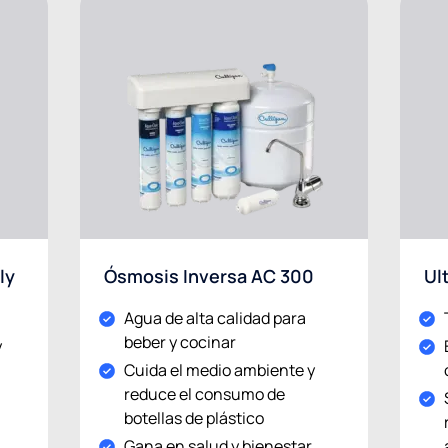
ly
Ósmosis Inversa AC 300
Ul
Agua de alta calidad para
beber y cocinar
y
Cuida el medio ambiente y
reduce el consumo de
botellas de plástico
Gana en salud y bienestar