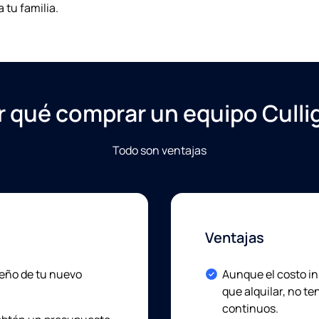
 tu familia.
r qué comprar un equipo Culli
Todo son ventajas
Ventajas
Included:
ueño de tu nuevo
Aunque el costo in
que alquilar, no te
continuos.