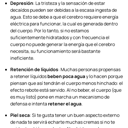
Depresión
: La tristeza y la sensación de estar
decaídos pueden ser debidas a la escasa ingesta de
agua. Esto se debe a que el cerebro requiere energía
eléctrica para funcionar, la cual es generada dentro
del cuerpo. Por lo tanto, si no estamos
suficientemente hidratados y con frecuencia el
cuerpo no puede generar la energía que el cerebro
necesita, su funcionamiento será bastante
ineficiente.
Retención de líquidos
: Muchas personas propensas
a retener líquidos
beben poca agua
y lo hacen porque
piensan que así tendrán el cuerpo menos hinchado: el
efecto rebote está servido. Al no beber, el cuerpo (que
es muy listo) pone en marcha un mecanismo de
defensa e intenta
retener el agua
.
Piel seca
: Si te gusta tener un buen aspecto externo
de nada te servirá echarte muchas cremas si no te