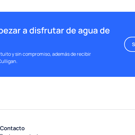
pezar a disfrutar de agua de
S
tuito y sin compromiso, además de recibir
ulligan.
Contacto