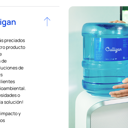
ligan
ás preciados
tro producto
e
a de
oluciones de
as
clientes
ioambiental.
esidades o
a solución!
 impacto y
los