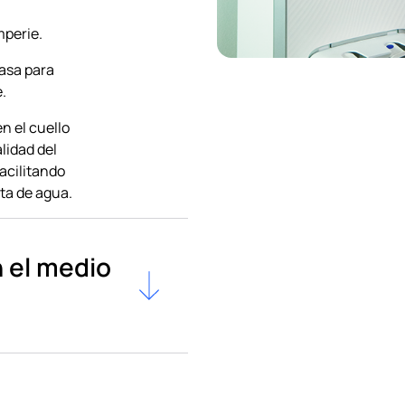
mperie.
asa para
e.
n el cuello
alidad del
acilitando
ota de agua.
 el medio