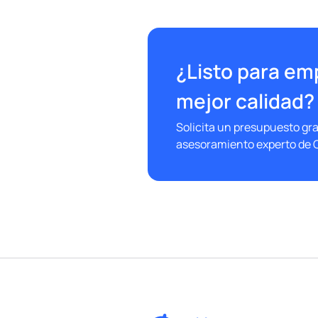
¿Listo para em
mejor calidad?
Solicita un presupuesto gra
asesoramiento experto de C