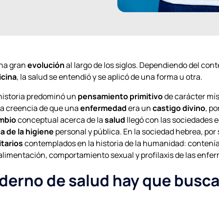
una gran
evolución
al largo de los siglos. Dependiendo del conte
icina
, la salud se entendió y se aplicó de una forma u otra.
 historia predominó un
pensamiento primitivo
de carácter mís
la creencia de que una
enfermedad
era un
castigo divino
, p
ambio
conceptual acerca de la
salud
llegó con las sociedades 
a de la higiene
personal y pública. En la sociedad hebrea, por 
tarios
contemplados en la historia de la humanidad: contenía
 alimentación, comportamiento sexual y profilaxis de las enfe
erno de salud hay que buscar