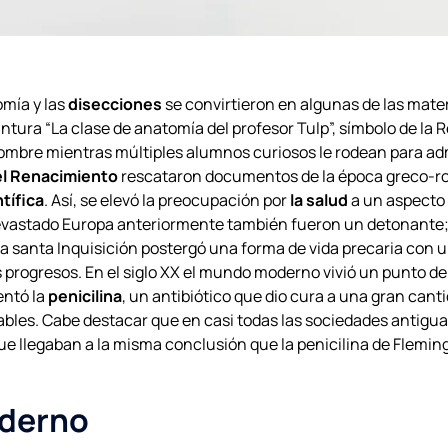
omía y las
disecciones
se convirtieron en algunas de las mate
intura “La clase de anatomía del profesor Tulp”, símbolo de la
ombre mientras múltiples alumnos curiosos le rodean para ad
el Renacimiento
rescataron documentos de la época greco-ro
tífica
. Así, se elevó la preocupación por
la salud
a un aspecto s
astado Europa anteriormente también fueron un detonante; e
la santa Inquisición postergó una forma de vida precaria con 
s progresos. En el siglo XX el mundo moderno vivió un punto de 
entó la
penicilina
, un antibiótico que dio cura a una gran ca
les. Cabe destacar que en casi todas las sociedades antiguas 
ue llegaban a la misma conclusión que la penicilina de Flemi
oderno