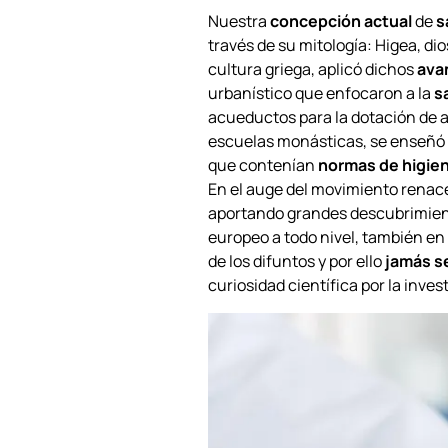
Nuestra
concepción actual
de
s
través de su mitología: Higea, dio
cultura griega, aplicó dichos
ava
urbanístico que enfocaron a la
s
acueductos para la dotación de a
escuelas monásticas, se enseñó
que contenían
normas de higien
En el auge del movimiento renace
aportando grandes descubrimient
europeo a todo nivel, también en
de los difuntos y por ello
jamás se
curiosidad científica por la inve