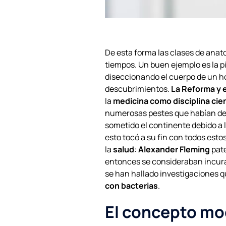
De esta forma las clases de anat
tiempos. Un buen ejemplo es la p
diseccionando el cuerpo de un h
descubrimientos.
La Reforma y 
la
medicina como disciplina cien
numerosas pestes que habían dev
sometido el continente debido a 
esto tocó a su fin con todos esto
la
salud
:
Alexander Fleming
pat
entonces se consideraban incurab
se han hallado investigaciones q
con bacterias
.
El concepto m