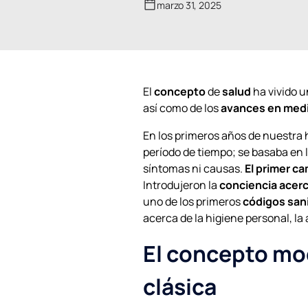
marzo 31, 2025
El
concepto
de
salud
ha vivido 
así como de los
avances en med
En los primeros años de nuestra
período de tiempo; se basaba en 
síntomas ni causas.
El primer c
Introdujeron la
conciencia acerc
uno de los primeros
códigos sani
acerca de la higiene personal, la
El concepto mod
clásica