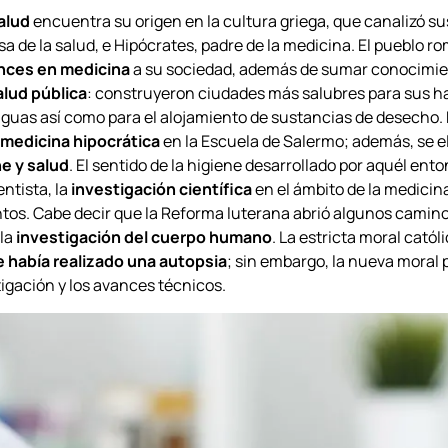
alud
encuentra su origen en la cultura griega, que canalizó s
sa de la salud, e Hipócrates, padre de la medicina. El pueblo r
nces en medicina
a su sociedad, además de sumar conocimien
alud pública
: construyeron ciudades más salubres para sus h
guas así como para el alojamiento de sustancias de desecho. E
medicina hipocrática
en la Escuela de Salermo; además, se 
e y salud
. El sentido de la higiene desarrollado por aquél en
ntista, la
investigación científica
en el ámbito de la medicina
os. Cabe decir que la Reforma luterana abrió algunos caminos
 la
investigación del cuerpo humano
. La estricta moral catól
 había realizado una autopsia
; sin embargo, la nueva moral 
stigación y los avances técnicos.