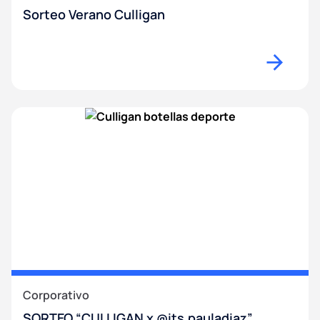
Sorteo Verano Culligan
Corporativo
SORTEO “CULLIGAN x @its.pauladiaz”