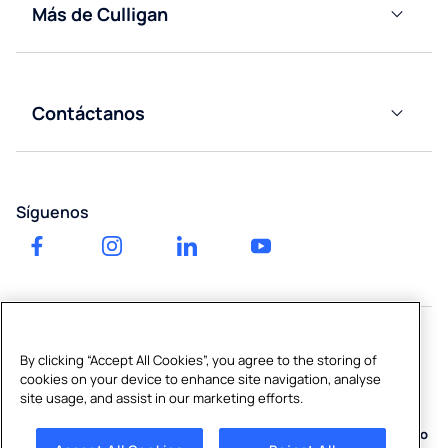
Dispensadores
Más de Culligan
Mineral
de Agua
Natural
Descubre
Conectados a
Culligan
la Red
Dispensadores
de Agua
Nuestro
Ósmosis
Contáctanos
Conectados a
impacto
Inversa y
Contáctanos
la Red
Filtración
Blog
Dispensadores
Grifos
Solicita tu
de Agua de
instantáneos
Trabaja
Síguenos
cotización
alta capacidad
frío/caliente
con
nosotros
Consumibles
Consumibles
y Accesorios
y Accesorios
Información
financiera
Reparto de
Descalcificadores
agua
de agua
By clicking “Accept All Cookies”, you agree to the storing of
personalizado
Copyright © 2026 Culligan Water Spain, S.L. B06304984
cookies on your device to enhance site navigation, analyse
site usage, and assist in our marketing efforts.
Sitemap
|
Política de Privacidad
|
Política de Calidad y Medio
Ambiente
|
Política de Cookies
|
Cookies Settings
|
Canal Interno