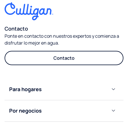
Contacto
Ponte en contacto con nuestros expertos y comienza a
disfrutar lo mejor en agua.
Contacto
Para hogares
Dispensadores
de Agua
Por negocios
Mineral
Natural
Dispensadores
de Agua