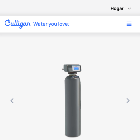
Hogar
Use arrow keys to navigate between product images, or tab 