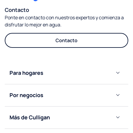
Contacto
Ponte en contacto con nuestros expertos y comienza a
disfrutar lo mejor en agua.
Contacto
Para hogares
Dispensadores
de Agua
Por negocios
Mineral
Natural
Dispensadores
de Agua
Dispensadores
Más de Culligan
Mineral
de Agua
Natural
Descubre
Conectados a