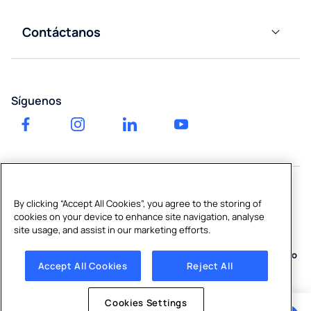
Culligan
la Red
Dispensadores
de Agua
Nuestro
Ósmosis
Contáctanos
Conectados a
impacto
Inversa y
Contáctanos
la Red
Filtración
Blog
Dispensadores
Grifos
Solicita tu
de Agua de
instantáneos
Trabaja
Síguenos
cotización
alta capacidad
frío/caliente
con
nosotros
Consumibles
Consumibles
y Accesorios
y Accesorios
Información
financiera
Reparto de
Descalcificadores
agua
de agua
By clicking “Accept All Cookies”, you agree to the storing of
personalizado
Copyright © 2026 Culligan Water Spain, S.L. B06304984
cookies on your device to enhance site navigation, analyse
site usage, and assist in our marketing efforts.
Sitemap
|
Política de Privacidad
|
Política de Calidad y Medio
Ambiente
|
Política de Cookies
|
Cookies Settings
|
Canal Interno
Accept All Cookies
Reject All
de Información
Cookies Settings